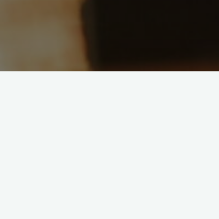
CARNAVAL 2023
Como cada año, el Centro Gallego de Vitoria-Gasteiz ha
participado en los desfiles que se realizan por las calles de la
ciudad, siendo la novena comparsa en desfilar.
Este año nos hemos disfrazado de novios y novias. Ellas de
blanco con un ramo azul hecho a mano y ellos con un frac
azul con chistera a juego con el ramo de ellas.
Esta vez la carroza ha sido muy bonita, con la tarta que no
puede faltar nunca en las bodas y llena de luces para celebrar