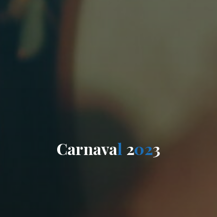
C
a
r
n
a
v
a
l
2
0
0
2
2
3