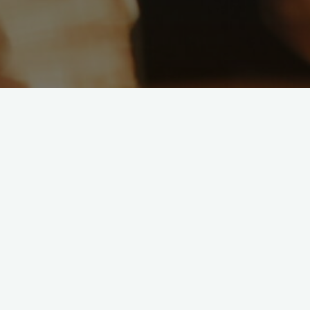
Sin categoría
Estamos en construcción….
ainara
24 Xuño, 2024
Próximamente estaremos contigo
"Estamos
Leer mais
en
construcción…."