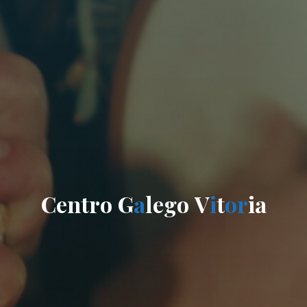
C
e
n
t
r
o
G
a
l
e
g
o
V
i
t
o
r
i
a