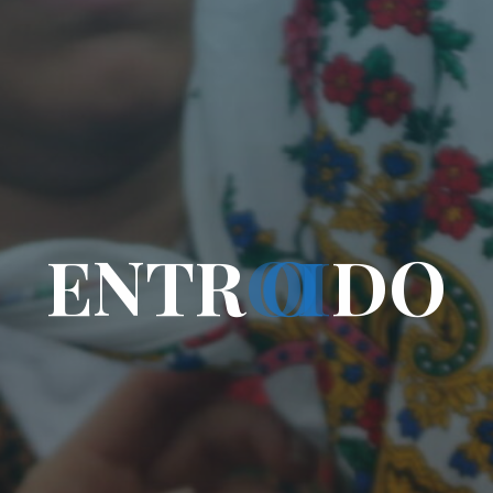
E
N
T
R
O
I
D
O