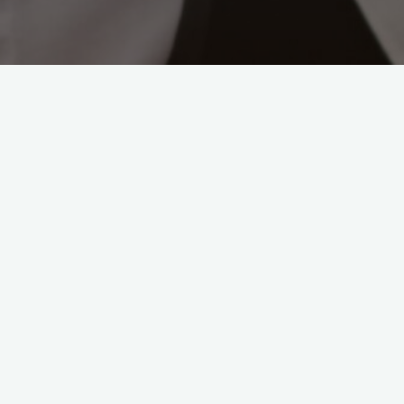
©2021 Centro Gallego Vitoria
Powered by
Bravada
&
WordPress
.